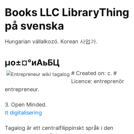
Books LLC LibraryThing
på svenska
Hungarian vállalkozó. Korean 사업가.
µо±¤°иАьБЦ
# Created on: c. #
Licence: entreprenör
entrepreneur.
3. Open Minded.
It digitalisering
Tagalog är ett centralfilippinskt språk i den