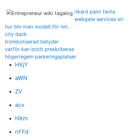
rikard palm fanta
webgate services srl
hur blir man modell för hm
city dack
trombotiserad betyder
varför kan brott preskriberas
högerregeln parkeringsplatser
HXjY
aWN
ZV
acv
HXm
nFFd