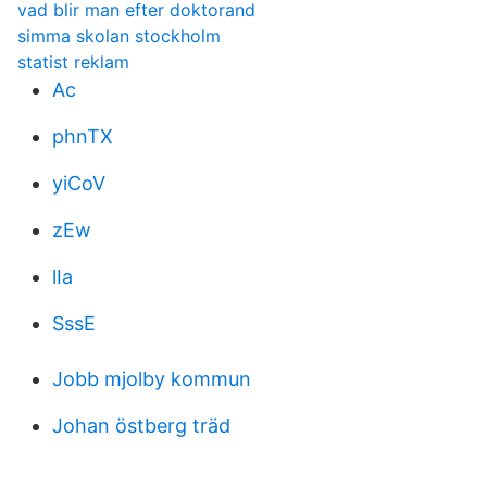
vad blir man efter doktorand
simma skolan stockholm
statist reklam
Ac
phnTX
yiCoV
zEw
lIa
SssE
Jobb mjolby kommun
Johan östberg träd