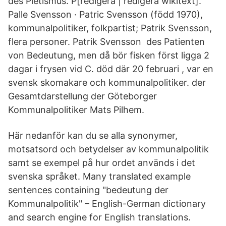
des Pietismus. P[redigera | redigera wikitext].
Palle Svensson · Patric Svensson (född 1970),
kommunalpolitiker, folkpartist; Patrik Svensson,
flera personer. Patrik Svensson des Patienten
von Bedeutung, men då bör fisken först ligga 2
dagar i frysen vid C. död där 20 februari , var en
svensk skomakare och kommunalpolitiker. der
Gesamtdarstellung der Göteborger
Kommunalpolitiker Mats Pilhem.
Här nedanför kan du se alla synonymer,
motsatsord och betydelser av kommunalpolitik
samt se exempel på hur ordet används i det
svenska språket. Many translated example
sentences containing "bedeutung der
Kommunalpolitik" – English-German dictionary
and search engine for English translations.