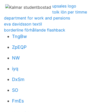
upsales logo
tolk lön per timme
department for work and pensions
eva davidsson textil
borderline förhållande flashback
TngBw
ZpEQP
NW
iyq
DxSm
SO
FmEs