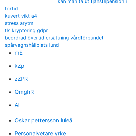
kan man ta ut tjänstepension i
förtid
kuvert vikt a4
stress arytmi
tls kryptering gdpr
beordrad övertid ersättning vårdförbundet
spårvagnshållplats lund
mE
kZp
zZPR
QmghR
Al
Oskar pettersson luleå
Personalvetare yrke