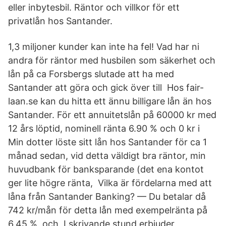
eller inbytesbil. Räntor och villkor för ett
privatlån hos Santander.
1,3 miljoner kunder kan inte ha fel! Vad har ni
andra för räntor med husbilen som säkerhet och
lån på ca Forsbergs slutade att ha med
Santander att göra och gick över till Hos fair-
laan.se kan du hitta ett ännu billigare lån än hos
Santander. För ett annuitetslån på 60000 kr med
12 års löptid, nominell ränta 6.90 % och 0 kr i
Min dotter löste sitt lån hos Santander för ca 1
månad sedan, vid detta väldigt bra räntor, min
huvudbank för banksparande (det ena kontot
ger lite högre ränta, Vilka är fördelarna med att
låna från Santander Banking? — Du betalar då
742 kr/mån för detta lån med exempelränta på
6,45 %, och I skrivande stund erbjuder