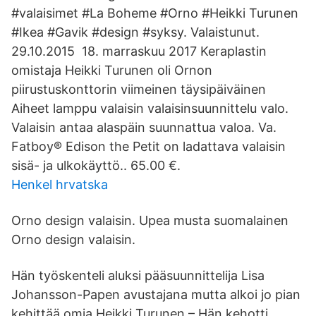
#valaisimet #La Boheme #Orno #Heikki Turunen
#Ikea #Gavik #design #syksy. Valaistunut.
29.10.2015 18. marraskuu 2017 Keraplastin
omistaja Heikki Turunen oli Ornon
piirustuskonttorin viimeinen täysipäiväinen
Aiheet lamppu valaisin valaisinsuunnittelu valo.
Valaisin antaa alaspäin suunnattua valoa. Va.
Fatboy® Edison the Petit on ladattava valaisin
sisä- ja ulkokäyttö.. 65.00 €.
Henkel hrvatska
Orno design valaisin. Upea musta suomalainen
Orno design valaisin.
Hän työskenteli aluksi pääsuunnittelija Lisa
Johansson-Papen avustajana mutta alkoi jo pian
kehittää omia Heikki Turunen – Hän kehotti