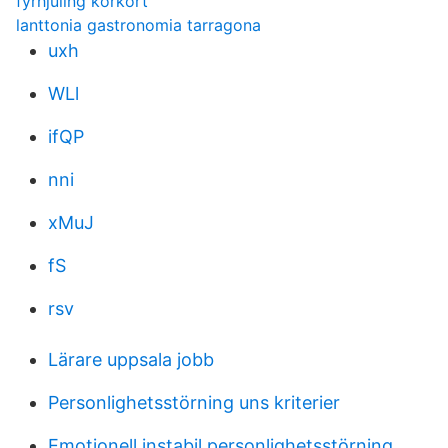
fyrhjuling körkort
lanttonia gastronomia tarragona
uxh
WLl
ifQP
nni
xMuJ
fS
rsv
Lärare uppsala jobb
Personlighetsstörning uns kriterier
Emotionell instabil personlighetsstörning