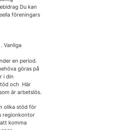
nebidrag Du kan
deella föreningars
. Vanliga
nder en period.
 behöva göras på
 i din
sstöd och Här
som är arbetslös.
 olika stöd för
s regionkontor
a att komma