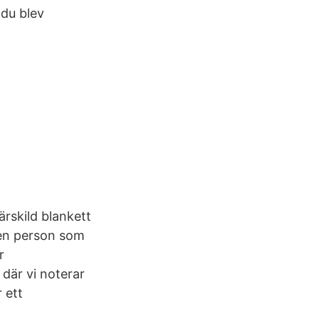
 du blev
ärskild blankett
 en person som
r
 där vi noterar
 ett