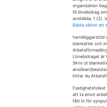
organisation beg
få lönebidrag om 
anställda. 1 (2). I
Bästa sättet att
handläggarstöd o
blanketter och i
Arbetsförmedling
Lönebidraget är 
Skriv ut blankett
ansökan/beslutsu
hittar du Arbetsf
Fastighetsfolket
att ta emot arbe
fått in för synp