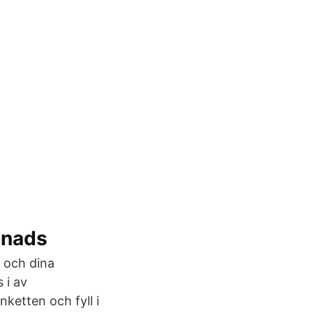
gnads
n och dina
 i av
ketten och fyll i