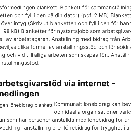
tsförmedlingen blankett. Blankett för sammanställnin
tten och fyll i den på din dator) (pdf, 2 MB) Blankett
över intyg (Skriv ut blanketten och fyll i den för ha
 98 kB) Blanketter för nystartsjobb som arbetsgivaren
ls i av arbetstagaren. Anställning med bidrag från Ar
iljas olika former av anställningsstöd och lönebidr
ing och vid tillfälliga arbeten som skapas för.. Anstäl
anställningsstöd.
arbetsgivarstöd via internet -
medlingen
Kommunalt lönebidrag kan bevi
och ideella organisationer ve
n som har personer anställda med lönebidrag för ans
veckling i anställning eller lönebidrag för trygghet i a