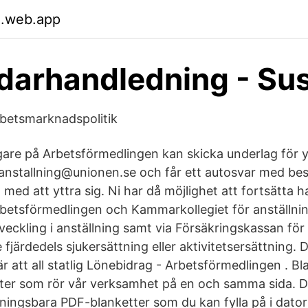
.web.app
darhandledning - Su
etsmarknadspolitik
re på Arbetsförmedlingen kan skicka underlag för yt
anstallning@unionen.se och får ett autosvar med be
med att yttra sig. Ni har då möjlighet att fortsätta
rbetsförmedlingen och Kammarkollegiet för anställn
veckling i anställning samt via Försäkringskassan för
fjärdedels sjukersättning eller aktivitetsersättning. 
 att all statlig Lönebidrag - Arbetsförmedlingen . Bl
tter som rör vår verksamhet på en och samma sida. De
yllningsbara PDF-blanketter som du kan fylla på i dat