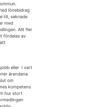
 kommun.
 med lönebidrag
 till, saknade
gar med
lingen. Allt fler
t fördelas av
att
jobb eller I vart
löner ärendena
slut om
ennes kompetens
om hur stort
örmedlingen
acklig