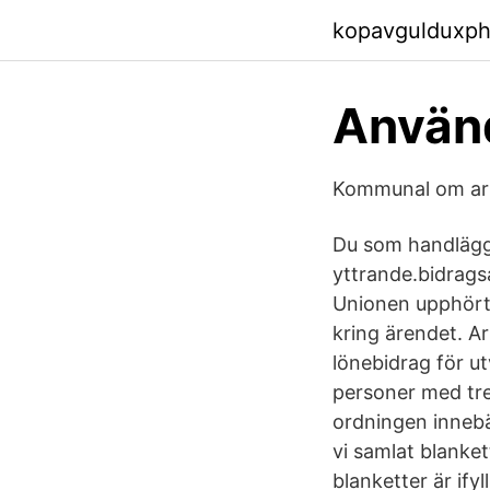
kopavgulduxph
Använ
Kommunal om arb
Du som handlägga
yttrande.bidrags
Unionen upphört 
kring ärendet. A
lönebidrag för ut
personer med tre 
ordningen innebär
vi samlat blanke
blanketter är if