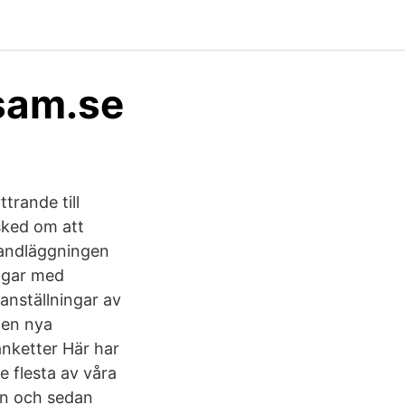
sam.se
trande till
sked om att
 handläggningen
ingar med
 anställningar av
Den nya
anketter Här har
 flesta av våra
orn och sedan