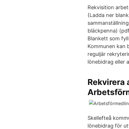
Rekvisition arbe
(Ladda ner blanke
sammanställning 
bläckpenna) (pdf,
Blankett som fyl
Kommunen kan bev
reguljär rekryter
lönebidrag eller 
Rekvirera 
Arbetsför
Skellefteå kommu
lönebidrag för ut