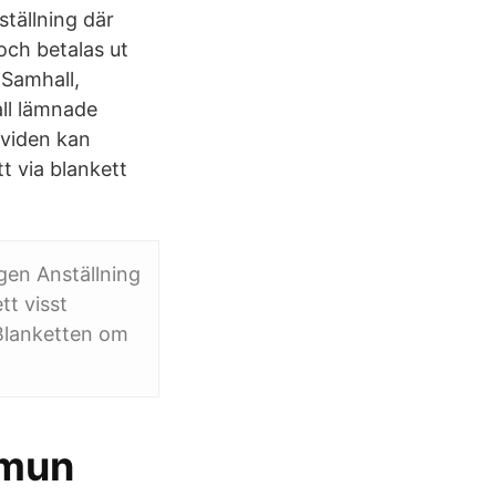
ställning där
och betalas ut
 Samhall,
all lämnade
ividen kan
tt via blankett
gen Anställning
tt visst
 Blanketten om
mmun