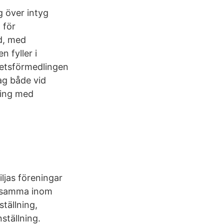
g över intyg
 för
nd, med
 fyller i
betsförmedlingen
ag både vid
lning med
ljas föreningar
rksamma inom
tällning,
nställning.