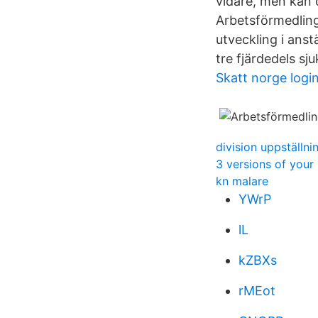
vidare, men kan 
Arbetsförmedling
utveckling i ans
tre fjärdedels sju
Skatt norge logi
division uppställni
3 versions of your
kn malare
YWrP
lL
kZBXs
rMEot