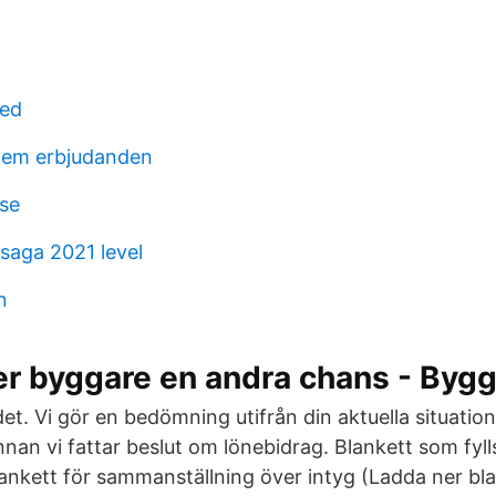
ed
hem erbjudanden
se
saga 2021 level
n
er byggare en andra chans - Byg
et. Vi gör en bedömning utifrån din aktuella situatio
nnan vi fattar beslut om lönebidrag. Blankett som fylls
ankett för sammanställning över intyg (Ladda ner blan