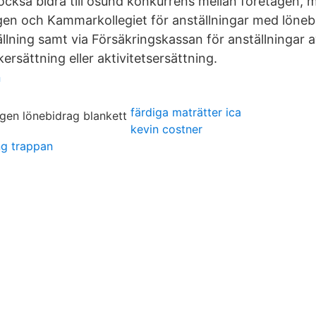
också bidra till osund konkurrens mellan företagen, 
en och Kammarkollegiet för anställningar med löneb
tällning samt via Försäkringskassan för anställningar
kersättning eller aktivitetsersättning.
n
färdiga maträtter ica
kevin costner
ng trappan