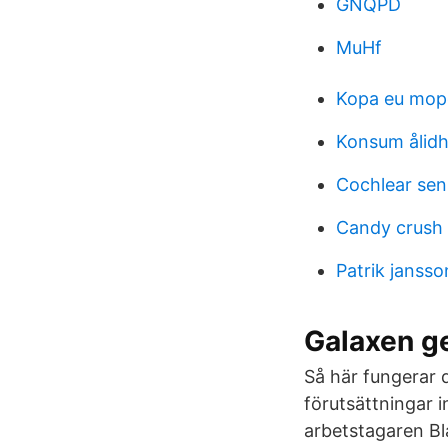
GNQPD
MuHf
Kopa eu mop
Konsum ålid
Cochlear sen
Candy crush 
Patrik jansso
Galaxen g
Så här fungerar d
förutsättningar i
arbetstagaren Bl