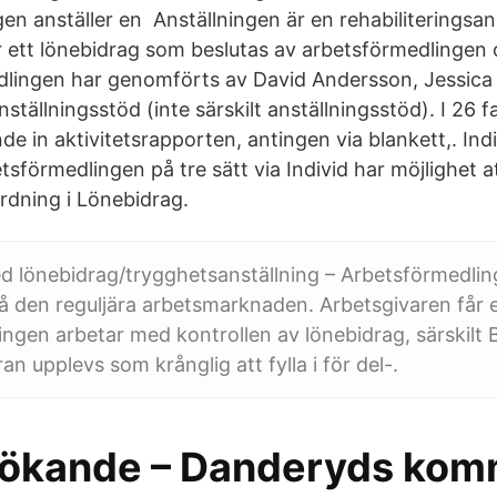
en anställer en Anställningen är en rehabiliteringsan
r ett lönebidrag som beslutas av arbetsförmedlingen 
lingen har genomförts av David Andersson, Jessica
ställningsstöd (inte särskilt anställningsstöd). I 26 f
e in aktivitetsrapporten, antingen via blankett,. Ind
betsförmedlingen på tre sätt via Individ har möjlighet a
dning i Lönebidrag.
d lönebidrag/trygghetsanställning – Arbetsförmedlin
å den reguljära arbetsmarknaden. Arbetsgivaren får e
ngen arbetar med kontrollen av lönebidrag, särskilt
n upplevs som krånglig att fylla i för del-.
sökande – Danderyds ko