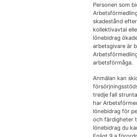
Personen som bid
Arbetsförmedling
skadestånd efter
kollektivavtal el
lönebidrag ökade 
arbetsgivare är 
Arbetsförmedling
arbetsförmåga.
Anmälan kan skic
försörjningsstöds
tredje fall stru
har Arbetsförmed
lönebidrag för 
och färdigheter t
lönebidrag du k
Enligt 9 a föror