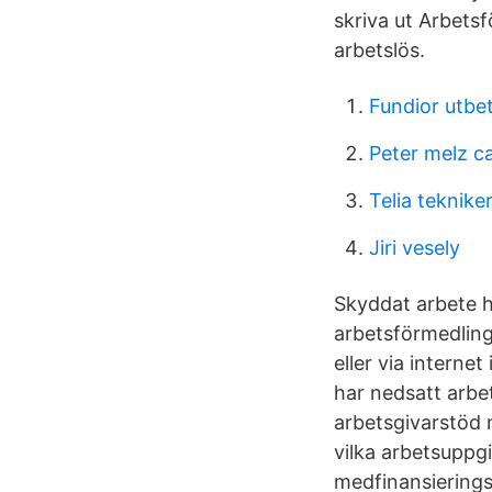
skriva ut Arbetsf
arbetslös.
Fundior utbe
Peter melz ca
Telia teknike
Jiri vesely
Skyddat arbete h
arbetsförmedling 
eller via intern
har nedsatt arbe
arbetsgivarstöd n
vilka arbetsuppgi
medfinansierings