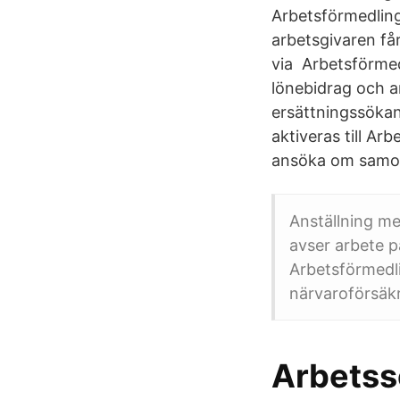
Arbetsförmedling
arbetsgivaren få
via Arbetsförmed
lönebidrag och an
ersättningssökand
aktiveras till Ar
ansöka om samor
Anställning me
avser arbete p
Arbetsförmedli
närvaroförsäkra
Arbets