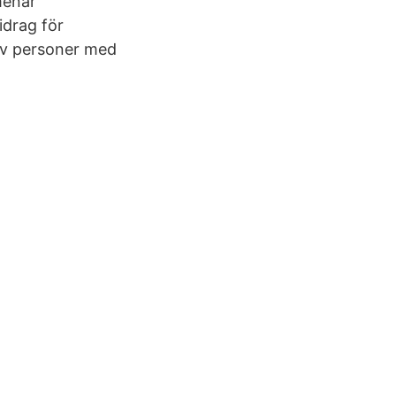
menar
idrag för
 av personer med