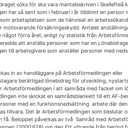
raget söks för ska vara mantalsskriven i Skellefteå
en har så sent som i februari i år tilldömt en person
som arbets­platsen som de hänvisat en arbets­sökande
ler mot­svarande försäkringsskydd. Antalet anställnin
något förra året, enligt ny statistik från Arbetsförmed
beredda att anställa personer som har en Lönebidrage
en till arbetsgivare som anställer personer med neds
kas in av handläggare på Arbetsförmedlingen eller
tagare berättigad lönebidrag för utveckling, nystarts
ntar Arbetsförmedlingen i att samråda med facket om 
lingen inte skickat en samrådsblankett till ett AF-be
personer med en funktionsnedsättning arbete där d
as tillvara. Det är Arbetsförmedlingen som beslutar 
an få. Beloppet påverkas av två Samråd med Arbetsf
dningen (2000:628) om den Ett yttrande från berörd f