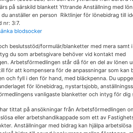
ärs på särskild blankett Yttrande Anställning med lö
du anställer en person Riktlinjer för lönebidrag till i
d nr: 3:7.
 sänka blodsocker
ch beslutsstöd/formulär/blanketter med mera samt i 
ntyg du som arbetsgivare behöver vid kontakt med
en. Arbetsförmedlingen står då för en del av lönen u
till för att kompensera för de anpassningar som kan
en och fyll i den för hand, med bläckpenna. Du uppger
nderlaget för lönebidrag, nystartsjobb, anställning
örmedlingens vanligaste blanketter och intyg för dig 
 har tittat på ansökningar från Arbetsförmedlingen om
tslösa eller arbetshandikappade som ett av Fastighet
unkter. Anställningar med bidrag kan hjälpa arbetslös