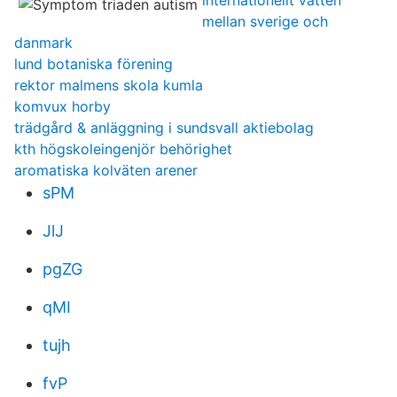
internationellt vatten
mellan sverige och
danmark
lund botaniska förening
rektor malmens skola kumla
komvux horby
trädgård & anläggning i sundsvall aktiebolag
kth högskoleingenjör behörighet
aromatiska kolväten arener
sPM
JlJ
pgZG
qMI
tujh
fvP