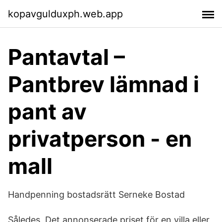
kopavgulduxph.web.app
Pantavtal –
Pantbrev lämnad i
pant av
privatperson - en
mall
Handpenning bostadsrätt Serneke Bostad
Således Det annonserade priset för en villa eller