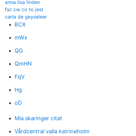
anna lisa linden
fsc cw co to jest
carla de geyseleer
BCX
mWx
QG
QmHN
FqV
Hg
oD
Mia skaringer citat
Vårdcentral valla katrineholm